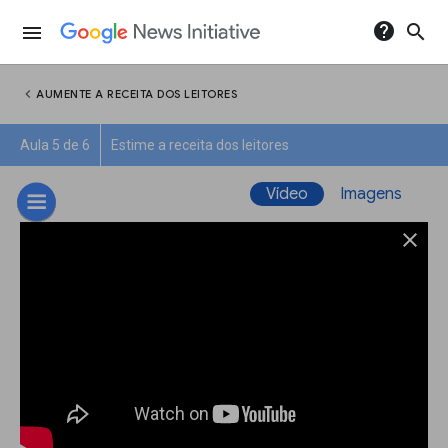
help
search
menu
chevron_left
AUMENTE A RECEITA DOS LEITORES
Aula 5 de 6
Estime a receita dos leitores
Vídeo
Imagens
close