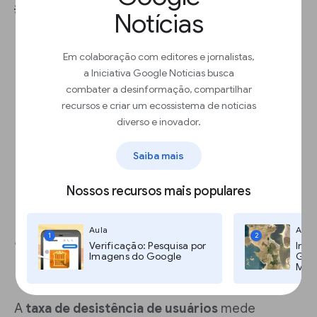
💡Práticas recomendadas:
Notícias
Use a determinação dinâmica de preços,
como oferecer uma promoção para
Em colaboração com editores e jornalistas,
pessoas menos engajadas.
a Iniciativa Google Notícias busca
Ofereça
assinaturas diferentes
.
combater a desinformação, compartilhar
Estime a receita média por usuário (ARPU)
recursos e criar um ecossistema de notícias
pesquisando seu público: "Se você estiver
diverso e inovador.
disposto a se inscrever, quanto pagaria
por mês pela sua assinatura?".
Saiba mais
Nossos recursos mais populares
Aula
Aula
4. Taxa de desistência de
1
2
Verificação: Pesquisa por
Imag
Imagens do Google
Goog
usuários
Maps
A
taxa de desistência de usuários
mede