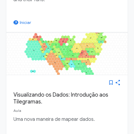
Iniciar
arrow_outward
bookmark_border
Visualizando os Dados: Introdução aos
Tilegramas.
Aula
Uma nova maneira de mapear dados.