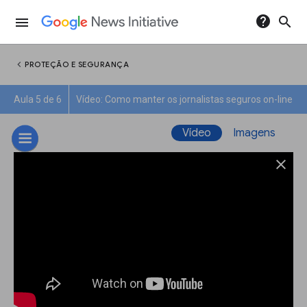
help
search
menu
chevron_left
PROTEÇÃO E SEGURANÇA
Aula 5 de 6
Vídeo: Como manter os jornalistas seguros on-line
Vídeo
Imagens
close