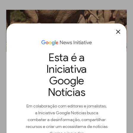
close
Esta é a
Iniciativa
YouTube: Uma ferramenta de contar
Google
histórias.
Aula
Notícias
Descubra como cultivar e manter um público no
YouTube.
Em colaboração com editores e jornalistas,
a Iniciativa Google Notícias busca
combater a desinformação, compartilhar
Iniciar
arrow_outward
recursos e criar um ecossistema de notícias