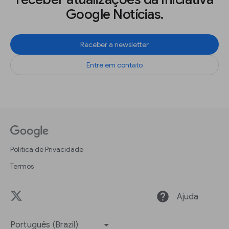
Google Notícias.
Receber a newsletter
Entre em contato
Política de Privacidade
Termos
help
Ajuda
Português (Brazil)