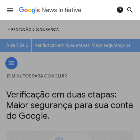
help
search
menu
chevron_left
PROTEÇÃO E SEGURANÇA
Aula 2 de 6
Verificação em duas etapas: Maior segurança para sua conta do Google.
15 MINUTOS PARA CONCLUIR
Verificação em duas etapas:
Maior segurança para sua conta
do Google.