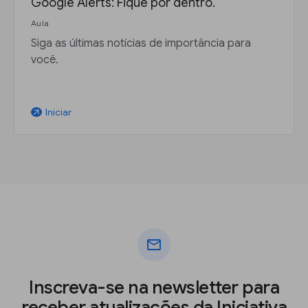
Google Alerts: Fique por dentro.
Aula
Siga as últimas notícias de importância para
você.
Iniciar
arrow_outward
mail
Inscreva-se na newsletter para
receber atualizações da Iniciativa