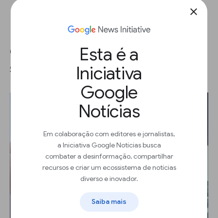
close
Esta é a
O que é uma chave de
segurança?
Iniciativa
Google
Notícias
Em colaboração com editores e jornalistas,
a Iniciativa Google Notícias busca
combater a desinformação, compartilhar
recursos e criar um ecossistema de notícias
diverso e inovador.
Saiba mais