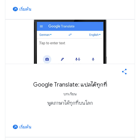
เริ่มต้น
arrow_outward
Google Translate: แปลได้ทุกที่
บทเรียน
พูดภาษาได้ทุกที่บนโลก
เริ่มต้น
arrow_outward