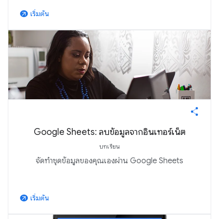
เริ่มต้น
arrow_outward
Google Sheets: ลบข้อมูลจากอินเทอร์เน็ต
บทเรียน
จัดทำชุดข้อมูลของคุณเองผ่าน Google Sheets
เริ่มต้น
arrow_outward