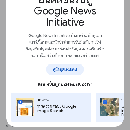
เพื่อทำความเข้าใจว่าตัวเลือกคอลัมน์นี้ทำงานอย่างไรและแสดง
Google News
ข้อมูลอย่างไร ดูว่าเลือกคอลัมน์ใดไว้ แล้วเปรียบเทียบกับสิ่งที่คุณเห็น
Initiative
ในภาพที่แสดง
ก้าว 4
นำผู้สมัครทั้งหมดออกยกเว้น Joe Biden และ Kamala Harris แล้วเพิ่ม
Google News Initiative ทำงานร่วมกับผู้เผย
Donald Trump กับ Mike Penceทีนี้ภาพของคุณควรมีหน้าตาแบบนี้
แพร่เนื้อหาและนักข่าวในการรับมือกับการให้
ข้อมูลที่ไม่ถูกต้อง แชร์แหล่งข้อมูล และเสริมสร้าง
ก้าว 5
ระบบนิเวศข่าวที่หลากหลายและสร้างสรรค์
คอลัมน์ C ซึ่งสัมพันธ์กับหมวดหมู่ของการ์ดตามแผงข้อมูล ตอนนี้
กำหนดไว้ให้เป็นเพศ มาเปลี่ยนให้แสดงพรรคของผู้สมัครกันเถอะ
ดูข้อมูลเพิ่มเติม
Biden และ Harris อยู่พรรค Democrat ส่วน Trump และ Pence อยู่
พรรค Republicanจากนั้นเราสามารถสลับไปดูตัวอย่างและเปลี่ยนสี
แหล่งข้อมูลยอดนิยมของเรา
หมวดหมู่ให้สมาชิกพรรค Republican เป็นสีแดง และสมาชิกพรรค
Democrat เป็นสีน้ำเงิน
บทเรียน
บทเร
ก้าว 6
1
2
การตรวจสอบ: Google
Goog
ภาพยังออกมาไม่ค่อยดีนัก อยู่ในโหมดตัวอย่างต่อไปแล้วดูตัวเลือกที่
Image Search
Imag
คุณสามารถเปลี่ยนแปลงเพิ่มเติมได้ตรงนี้ฉันกำหนดโหมดการผสม
Pro,
รูปภาพไว้เป็น “ปกติ” ขยายขนาดแบบอักษรของข้อความส่วนเนื้อ
ความและชื่อย่อย และจัดส่วนท้ายไปทางขวาของภาพ