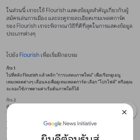
ในส่วนนี้ เราจะใช้ Flourish แสดงข้อมูลสำคัญเกี่ยวกับผู้
สมัครเล่นการเมือง และจะดูรายละเอียดเทมเพลตการ์ด
ของ Flourish เราจะพิจารณาวิธีที่ดีที่สุดในการแสดงข้อมูล
ประเภทต่างๆ
ไปยัง
Flourish
เพื่อเริ่มฝึกอบรม
ก้าว 1
ไปที่คลัง Flourish แล้วคลิก “การแสดงภาพใหม่” เพื่อเรียกดูเมนู
เทมเพลตต่างๆ เลื่อนลงเพื่อดูเทมเพลตการ์ด เลือก “โปรไฟล์” หรือคุณ
จะลองใช้ภาพตามค่าเริ่มต้นภาพใดก็ได้
ก้าว 2
ที่ด้านบนภาพ ให้สลับจาก “ตัวอย่าง” เป็น “ข้อมูล” แทนที่จะดูชุดข้อมูล
close
ให้เน้นด้านขวาของหน้าจอตรงที่บอกว่า “เลือกคอลัมน์เพื่อแสดง
ภาพ”ในการแสดงภาพนี้ คุณสามารถเลือกชื่อ รูปภาพ หมวดหมู่ของ
การ์ด ชื่อย่อย และข้อความเพิ่มเติมได้
ยินดีต้อนรับสู่
ก้าว 3