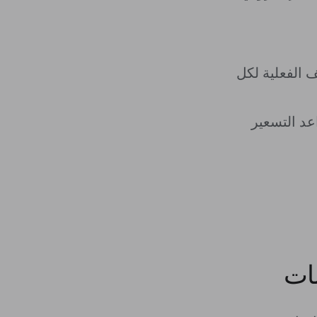
يف الفعلية لكل
د التسعير
نات