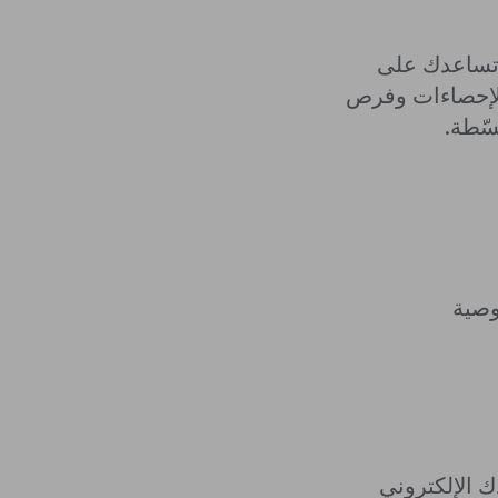
لآلية في "مدير إعلانات Google" أن تساعدك على
 الإحصاءات وفرص
سّطة.
وصية
نوان بريدك الإلكتروني