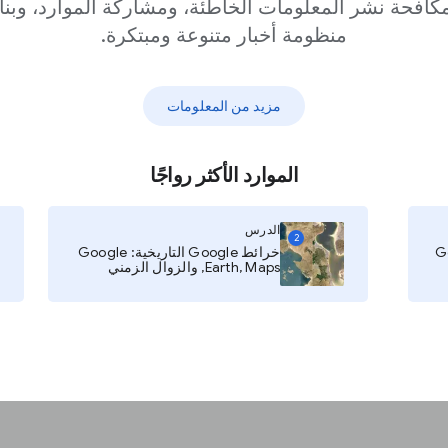
كافحة نشر المعلومات الخاطئة، ومشاركة الموارد، وبنا
منظومة أخبار متنوعة ومبتكرة.
مزيد من المعلومات
ة
.
رئيسية
(Parent
الموارد الأكثر رواجًا
ًا (على سبيل
الدرس
World_Ne، الذي يشير إلى موضع
2
خرائط Google التاريخية: Google
ا إضافة معرّف
Earth, Maps, والزوال الزمني
ن عند النقر
(تلقائيًا،