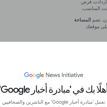
، ازدادت فرص
قت المناسب.
ان. تضم
المساحة
على موقعك
عروفة أيضًا
ت المستوى
حدات المستوى
هلًا بك في 'مبادرة أخبار Google'
هي
موقعك
ى الثالث
كرة
المساحة
تعمل 'مبادرة أخبار Google' مع الناشرين والصحافيين