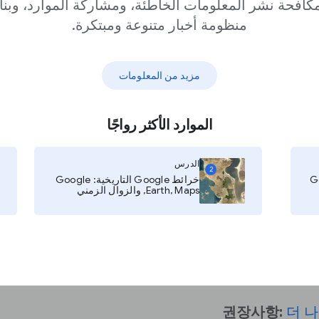
كافحة نشر المعلومات الخاطئة، ومشاركة الموارد، وبنا
منظومة أخبار متنوعة ومبتكرة.
مزيد من المعلومات
الموارد الأكثر رواجًا
광고주는 광고가
매틱 광고는 유
الدرس
2
خرائط Google التاريخية: Google
적으로 낮기 때
Earth, Maps, والزوال الزمني
광고 태그
를 통
고의 속성을 
더 나은