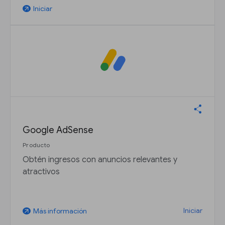
Iniciar
arrow_outward
Google AdSense
Producto
Obtén ingresos con anuncios relevantes y
atractivos
Iniciar
Más información
arrow_outward