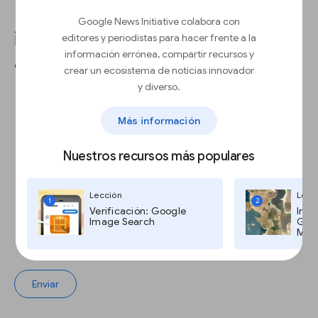
pedirle a los usuarios que
Google News Initiative colabora con
inhabiliten los bloqueadores de
editores y periodistas para hacer frente a la
información errónea, compartir recursos y
anuncios?
crear un ecosistema de noticias innovador
y diverso.
Inclúyenos en tu lista de permitidos
Más información
Inhabilita el bloqueador de anuncios
Nuestros recursos más populares
Permite los anuncios
Lección
Lecc
1
2
Verificación: Google
Imág
Image Search
Goog
Maps
Inclúyenos en tu lista blanca
Enviar