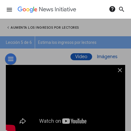
help
search
menu
chevron_left
AUMENTA LOS INGRESOS POR LECTORES
Lección 5 de 6
Estima los ingresos por lectores
Video
Imágenes
close