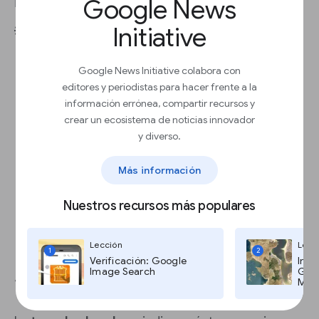
Google News
ingresos por usuario es
10 $
.
Initiative
💡Prácticas recomendadas:
Usa un sistema de precios dinámico; por
Google News Initiative colabora con
ejemplo, ofrece una promoción a quienes
editores y periodistas para hacer frente a la
interactúen menos
información errónea, compartir recursos y
Ofrece
varias suscripciones
Estima el promedio de ingresos por
crear un ecosistema de noticias innovador
usuario (ARPU) preguntando a tu
y diverso.
audiencia: "Si tuvieras intención de
suscribirte, ¿cuánto estarías dispuesto a
Más información
pagar al mes por la suscripción?"
Nuestros recursos más populares
Lección
Lecc
1
2
Verificación: Google
Imág
Image Search
Goog
4. Tasa de abandono
Maps