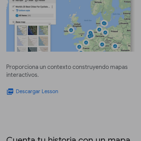
Proporciona un contexto construyendo mapas
interactivos.
picture_as_pdf
Descargar Lesson
Cuenta tu historia con un mapa.