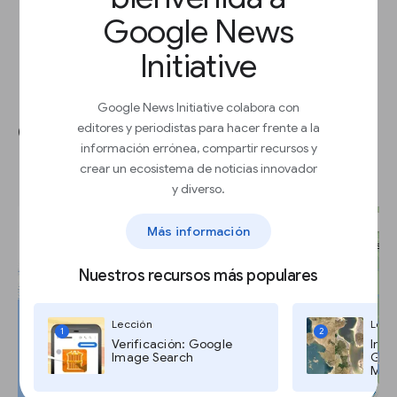
Google News
Initiative
Google News Initiative colabora con
Compartir tu mapa con el
editores y periodistas para hacer frente a la
información errónea, compartir recursos y
mundo.
crear un ecosistema de noticias innovador
y diverso.
Más información
Nuestros recursos más populares
Lección
Lecc
1
2
Verificación: Google
Imág
Image Search
Goog
Maps