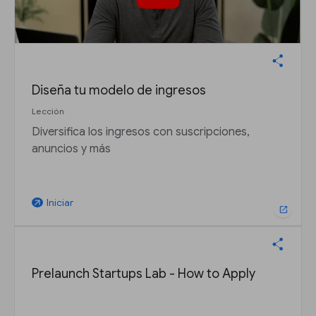
Diseña tu modelo de ingresos
Lección
Diversifica los ingresos con suscripciones,
anuncios y más
Iniciar
arrow_outward
open_in_new
Prelaunch Startups Lab - How to Apply