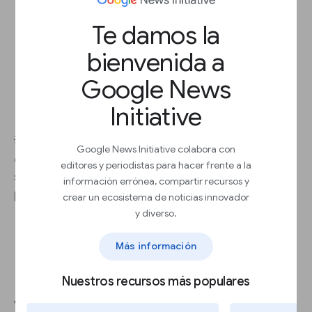
audiencia a que pruebe tu producto
Anuncios,
para medir la relevancia de tu
Te damos la
producto
Promociones,
para recibir comentarios o
bienvenida a
para generar demanda
Entrevistas,
para entender lo que valoran
Google News
los usuarios
Crowdfunding o venta anticipada,
para
Initiative
evaluar el interés
💡
Práctica recomendada:
Prueba los anuncios
Google News Initiative colabora con
en diferentes plataformas publicitarias y haz un
editores y periodistas para hacer frente a la
seguimiento del número de clics para ver si tu
información errónea, compartir recursos y
producto le gusta a tu audiencia.
crear un ecosistema de noticias innovador
y diverso.
Más información
Nuestros recursos más populares
Validar: capta participantes