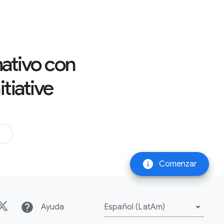
rmativo con
tiative
info
Comenzar
help
Ayuda
Español (LatAm)