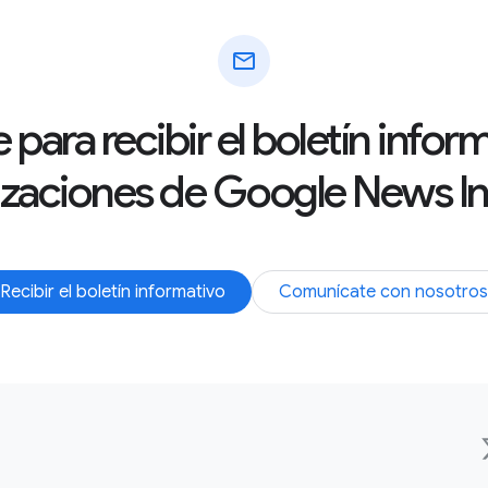
mail
 para recibir el boletín info
izaciones de Google News Ini
Recibir el boletín informativo
Comunícate con nosotros