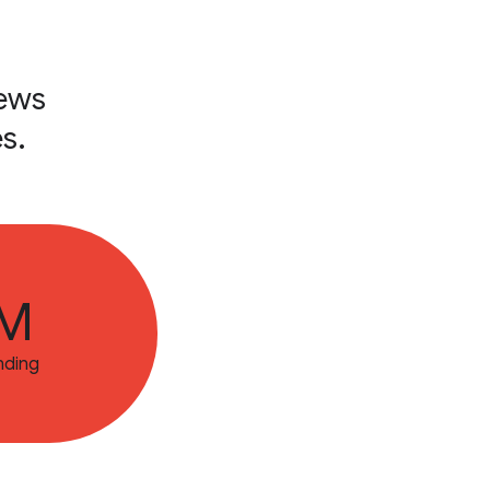
news
s.
0M
nding