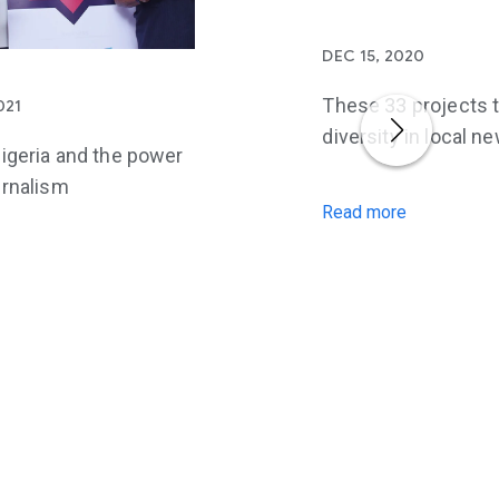
DEC 15, 2020
These 33 projects 
021
diversity in local n
igeria and the power
urnalism
Read more
e