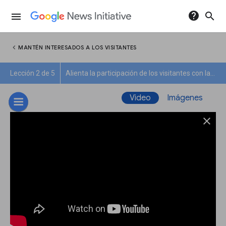
help
search
menu
chevron_left
MANTÉN INTERESADOS A LOS VISITANTES
Lección 2 de 5
Alienta la participación de los visitantes con la recirculación
Video
Imágenes
close