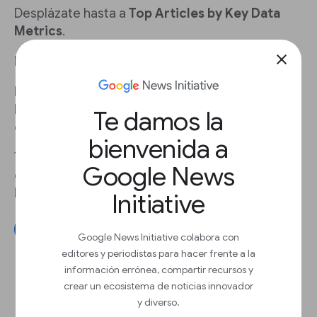
Desplázate hasta a
Top Articles by Key Data
Metrics
.
close
PASO 3
Haz clic en la opción de
recirculación
para ver
los 5 artículos que generan más recirculación a
Te damos la
otros artículos en tu sitio.
bienvenida a
También puedes ver la tasa de recirculación
Google News
general en
Today’s Performance Dashboard
en
la sección de
recirculación
.
Initiative
Conéctate a Google Analytics
Google News Initiative colabora con
editores y periodistas para hacer frente a la
información errónea, compartir recursos y
crear un ecosistema de noticias innovador
y diverso.