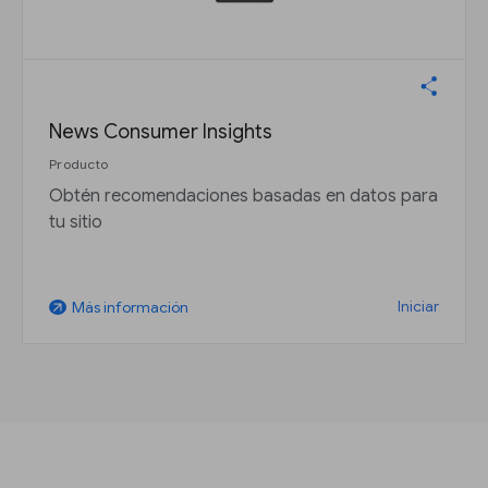
News Consumer Insights
Producto
Obtén recomendaciones basadas en datos para
tu sitio
Iniciar
Más información
arrow_outward