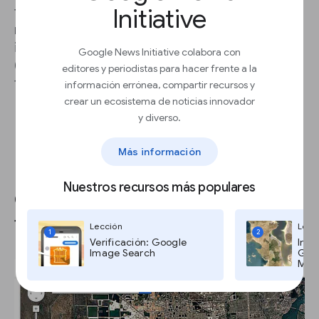
Initiative
tu ordenador para guardar la imagen que
necesites. Recuerda dar el crédito de las
imágenes a Google Maps Street View
Google News Initiative colabora con
(visita
google.com/permissions
o ve a nuestro
editores y periodistas para hacer frente a la
tutorial de Permissions para más detalles).
información errónea, compartir recursos y
crear un ecosistema de noticias innovador
y diverso.
Más información
Nuestros recursos más populares
Google Earth Engine: Saltos de
tiempo de Landsat.
Lección
Lecc
1
2
Verificación: Google
Imág
Image Search
Goog
Maps