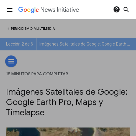
help
search
menu
chevron_left
PERIODISMO MULTIMEDIA
Lección 2 de 6
Imágenes Satelitales de Google: Google Earth Pro, Maps y Timelapse
15 MINUTOS PARA COMPLETAR
Imágenes Satelitales de Google:
Google Earth Pro, Maps y
Timelapse