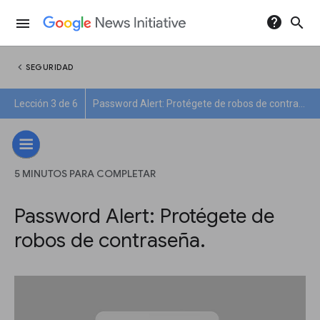
help
search
menu
chevron_left
SEGURIDAD
Lección 3 de 6
Password Alert: Protégete de robos de contraseña.
5 MINUTOS PARA COMPLETAR
Password Alert: Protégete de
robos de contraseña.