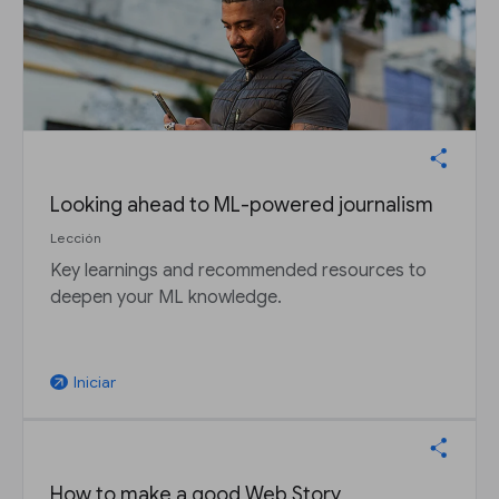
Looking ahead to ML-powered journalism
Lección
Key learnings and recommended resources to
deepen your ML knowledge.
Iniciar
arrow_outward
How to make a good Web Story