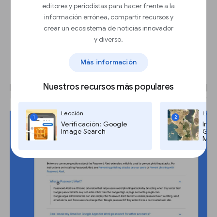
editores y periodistas para hacer frente a la
información errónea, compartir recursos y
crear un ecosistema de noticias innovador
y diverso.
Password Alert preserva tu
privacidad.
Más información
Nuestros recursos más populares
Lección
Lecc
1
2
Verificación: Google
Imág
Image Search
Goog
Maps