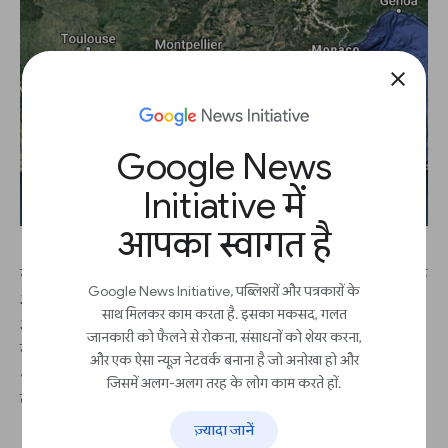
close
Google News
Initiative में
आपका स्वागत है
जब आप प्रकाशित करने के लिए तैयार हों, तो सुनिश्चित करें कि
Google News Initiative, पब्लिशरों और पत्रकारों के
आप अपने Google स्रोत का सही ढंग से उद्धरण देते हैं। हमारे
साथ मिलकर काम करता है. इसका मकसद, गलत
अनेक उत्पाद, जैसे Google मानचित्र और Google पृथ्वी,
जानकारी को फैलने से रोकना, संसाधनों को शेयर करना,
स्वचालित रूप से Google और डेटा प्रदाता की जानकारी
और एक ऐसा न्यूज़ नेटवर्क बनाना है जो अनोखा हो और
शामिल करें लेगे। हमने आपके अधिक विस्तृत प्रश्नों के उत्तर देने
जिसमें अलग-अलग तरह के लोग काम करते हों.
के लिए जानकारी साइट भी स्थापित की है।
ज़्यादा जानें