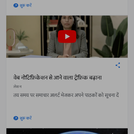
शुरू करें
arrow_outward
वेब नोटिफ़िकेशन से आने वाला ट्रैफ़िक बढ़ाना
लेसन
तय समय पर समाचार अलर्ट भेजकर अपने पाठकों को सूचना दें
शुरू करें
arrow_outward