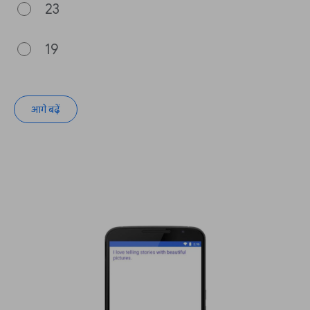
23
19
आगे बढ़ें