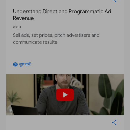
Understand Direct and Programmatic Ad
Revenue
लेसन
Sell ads, set prices, pitch advertisers and
communicate results
शुरू करें
arrow_outward