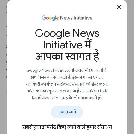
close
का उपयोग करें, जो एकत्र किए गए प्रत्येक महीने और वर्ष से
चिह्नित होता है।
चयनित पैनोरमा का बड़ा दृश्य देखने के लिए, आवर्धक ग्लास
Google News
आइकन पर क्लिक करें।
Initiative में
यदि आप अपनी स्टोरी के लिए उपलब्ध इमेजरी का उपयोग
आपका स्वागत है
करना चाहते हैं, उदाहरण के लिए, फ़ोटो स्लाइड शो, वीडियो, या
GIF, तो आवश्यक छवि को सहेजने के लिए अपने कंप्यूटर की
स्क्रीन कैप्चर विशेषता का उपयोग करें। इमेजरी का क्रेडिट
Google News Initiative, पब्लिशरों और पत्रकारों के
Google मानचित्र सड़क दृश्य को देना याद रखें (विवरण के
साथ मिलकर काम करता है. इसका मकसद, गलत
जानकारी को फैलने से रोकना, संसाधनों को शेयर करना,
लिए
google.com/permissions
पर जाएँ या हमारा
और एक ऐसा न्यूज़ नेटवर्क बनाना है जो अनोखा हो और
अनुमतियाँ टूटोरियल देखें)।
जिसमें अलग-अलग तरह के लोग काम करते हों.
ज़्यादा जानें
सबसे ज़्यादा पसंद किए जाने वाले हमारे संसाधन