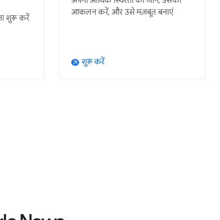
अपनी आर्थिक स्थिरता को जानें, उसका
आकलन करें, और उसे मज़बूत बनाएं
 शुरू करें
शुरू करें
arrow_outward