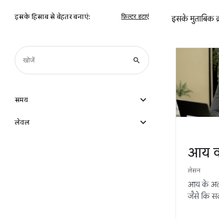
इसके हिसाब से बेहतर बनाएं:
इसके मुताबिक क्
search
expand_more
समय
expand_more
लेवल
आय क
लेसन
आय के अलग
जैसे कि सद