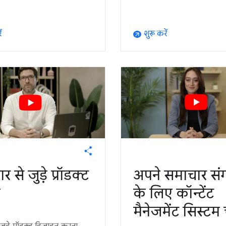
ं
शुरू करें
arrow_outward
 से जुड़े प्रॉडक्ट
अपने समाचार स
ा
के लिए कॉन्टेंट
मैनेजमेंट सिस्टम च