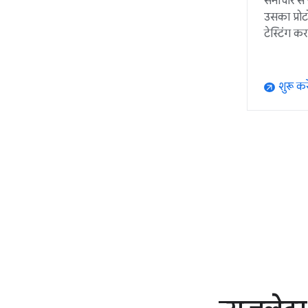
समाचार से ज
उसका प्रो
टेस्टिंग क
शुरू करे
arrow_outward