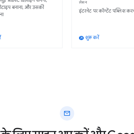
ुड़े प्रॉडक्ट डिज़ाइन करना,
लेसन
टोटाइप बनाना, और उसकी
इंटरनेट पर कॉन्टेंट पब्लिश करना
रना
ं
शुरू करें
arrow_outward
mail