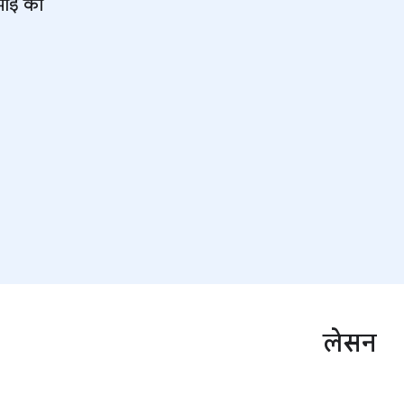
कमाई का
लेसन