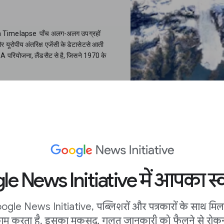
h Timelapse पाँच अलग-अलग उपग्रहों
ूरोपीय अंतरिक्ष एजेंसी के डेटासेटसे आती
SA परियोजना, लैंडसैट से है, जिसने 1970 के
ताओं को दिखाते हैं। इनमें उपग्रह छवियाँ
शियर का निवर्तन या पीछे हटना;शीर्ष पर स्थित
यदि आप चलाएँ/पॉज़ करें दबाते हैं, तो
ाइट हुआ देख रहे हैं।
e News Initiative में आपका स्व
ogle News Initiative, पब्लिशरों और पत्रकारों के साथ मि
ाम करता है. इसका मकसद, गलत जानकारी को फैलने से रोकन