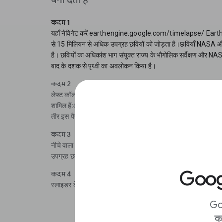
कदम 1
यहाँ नेविगेट करें earthengine.google.com/timelapse/ Eart
से 15 मिलियन से अधिक उपग्रह छवियों को जोड़ता है।छवियाँ NASA और य
है। छवियों का अधिकांश भाग संयुक्त राज्य के भौगोलिक सर्वेक्षण और NA
बाद के दशक से पृथ्वी का अवलोकन किया है।
कदम 2
लेफ्ट कॉलम में कुछ पहले से तैयार उदाहरण दिए गए हैं, जो इस टूल की क्षम
शामिल हैं:ऑस्ट्रेलिया में बुशफ़ायर;दुबई में तटीय विस्तार;अलास्का में ग्ले
तीर इस पैनल को छिपा देगा।
कदम 3
नीचे वाला स्लाइडर उस वर्ष को दिखाता है, जिसे आप फ़िलहाल देख रहे हैं। 
उपग्रह छवियाँ उस वर्ष के साथ स्क्रॉल करेगा, जिसे आप नीले रंग में हाइल
Googl
कदम 4
स्लाइडर के दाईं ओर आप प्लेबैक की गति नियंत्रित कर सकते हैं।
Go
क