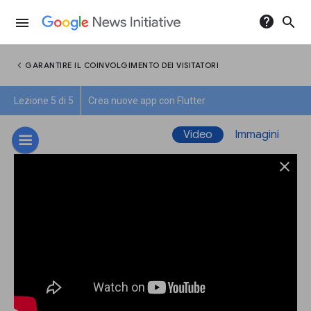
help
search
menu
chevron_left
GARANTIRE IL COINVOLGIMENTO DEI VISITATORI
Lezione 5 di 5
Crea nuove app con Flutter
Video
Immagini
close