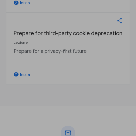
Inizia
arrow_outward
Prepare for third-party cookie deprecation
Lezione
Prepare for a privacy-first future
Inizia
arrow_outward
mail