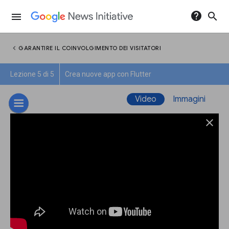
help
search
menu
chevron_left
GARANTIRE IL COINVOLGIMENTO DEI VISITATORI
Lezione 5 di 5
Crea nuove app con Flutter
Video
Immagini
close