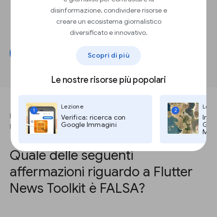
ha dichiarato di aver registrato un
risparmio di tempo pari all'
80%
.
disinformazione, condividere risorse e
Aumentare le entrate pubblicitarie
.
creare un ecosistema giornalistico
Hespress ha dichiarato un
aumento del
diversificato e innovativo.
50%
nelle entrate pubblicitarie.
Inizia
Scopri di più
Le nostre risorse più popolari
Lezione
Lezi
1
2
RISPONDI A QUESTA DOMANDA PER COMPLETARE LA
Verifica: ricerca con
Imma
Google Immagini
Goog
LEZIONE.
Maps
Quale delle seguenti
affermazioni riguardo a Flutter
News Toolkit è FALSA?