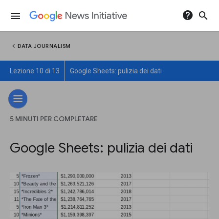
help
search
menu
chevron_left
DATA JOURNALISM
Lezione 10 di 13
Google Sheets: pulizia dei dati
5 MINUTI PER COMPLETARE
Google Sheets: pulizia dei dati