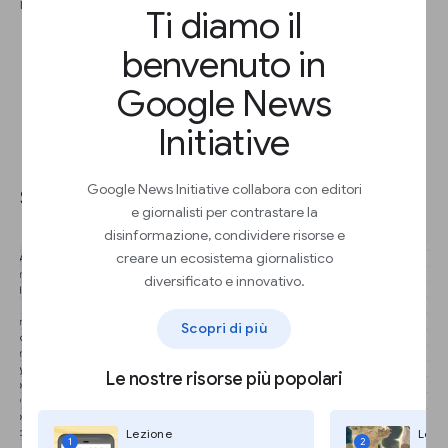
i caratteri “F8” presenti all’inizio.
Ti diamo il
benvenuto in
Google News
Initiative
Modifica in batch con “Trova e
sostituisci”.
Google News Initiative collabora con editori
e giornalisti per contrastare la
disinformazione, condividere risorse e
creare un ecosistema giornalistico
diversificato e innovativo.
Scopri di più
Le nostre risorse più popolari
Lezione
Lezi
1
2