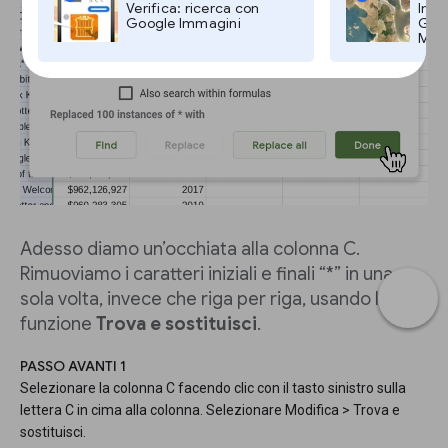
Verifica: ricerca con
Imma
Google Immagini
Goog
Maps
Adesso diamo un’occhiata alla colonna C.
Rimuoviamo i caratteri iniziali e finali “*” in una
sola volta, invece che riga per riga, usando la
funzione
Trova e sostituisci
.
PASSO AVANTI 1
Selezionare la colonna C facendo clic con il tasto sinistro sulla
lettera C in cima alla colonna. Selezionare Modifica > Trova e
sostituisci.