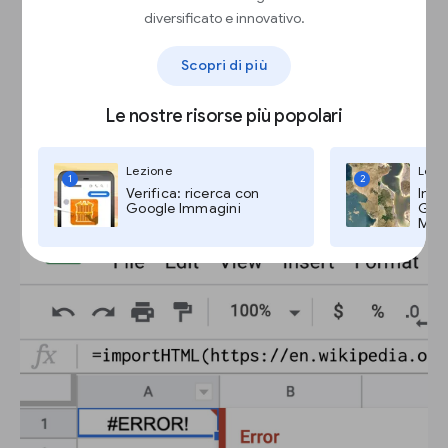
diversificato e innovativo.
Scopri di più
Risoluzione dei problemi e
Le nostre risorse più popolari
messaggi d’errore.
Lezione
Lezi
1
2
Verifica: ricerca con
Imma
Google Immagini
Goog
Maps