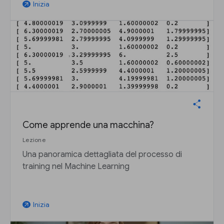
Inizia
arrow_outward
Come apprende una macchina?
Lezione
Una panoramica dettagliata del processo di
training nel Machine Learning
Inizia
arrow_outward