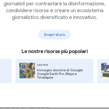
renti di alta
giornalisti per contrastare la disinformazione,
condividere risorse e creare un ecosistema
giornalistico diversificato e innovativo.
fettuare sempre ricerche
fare la miglior scelta
Scopri di più
Le nostre risorse più popolari
ta qualità può aiutare
prodotto prima
Lezione
2
3
e
Immagini storiche di Google:
Google Earth Pro, Maps e
Timelapse
censioni" sul tuo sito.
sisci il prodotto,
nsione e sii
ilità che tu riceva una