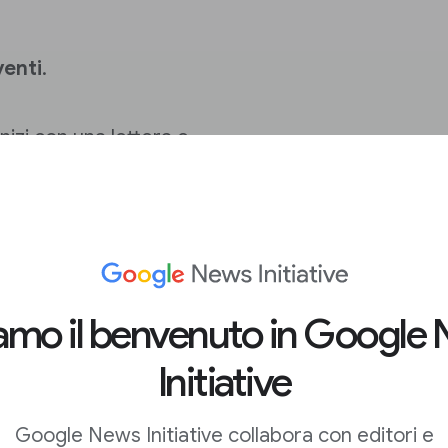
venti
.
izi con una lettera e
empio
affiliate_clicks.
I
e maiuscole e
non
inserisci il nome
te.
 specifica cosa
iamo il benvenuto in Google
Initiative
Google News Initiative collabora con editori e