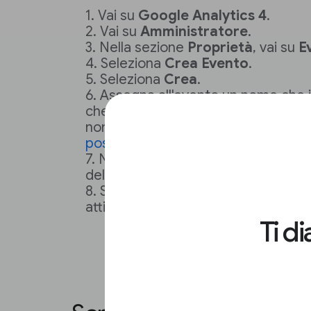
Vai su
Google Analytics 4
.
Vai su
Amministratore
.
Nella sezione
Proprietà
, vai su
E
Seleziona
Crea Evento
.
Seleziona
Crea
.
Assegna all'evento un nome che in
che contenga trattini bassi, ad es
nomi degli eventi sono sensibili all
possono includere
alcuni nomi.
Nella sezione
Corrispondenza
, 
dell'evento dal passaggio preceden
Seleziona
Aggiungi condizione
e
attiverà il nuovo evento.
Ti d