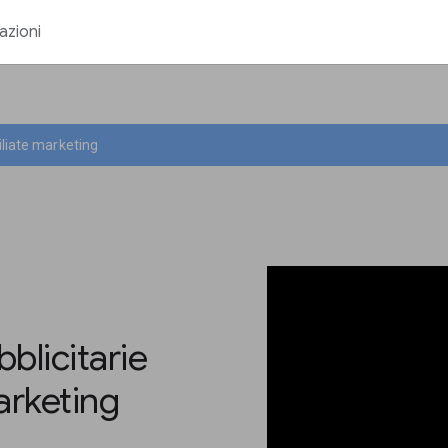
azioni
filiate marketing
blicitarie
marketing