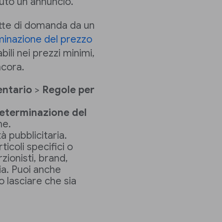
uto un annuncio.
irette di domanda da un
minazione del prezzo
ili nei prezzi minimi,
ncora.
entario
>
Regole per
determinazione del
me.
tà pubblicitaria.
ticoli specifici o
zionisti, brand,
via. Puoi anche
 lasciare che sia