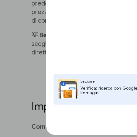
predefinita dei vantaggi dell'
allocazi
prezzo più alto per gli annunci consen
di competere in tempo reale con gli ins
💡 Best practice:
usa i
prezzi
del tipo
scegliere con quale priorità vendere g
direttamente o in modo programmati
Lezione
1
Verifica: ricerca con Googl
Immagini
Imposta i prezzi
Come stabilisco le mie tariffe diret