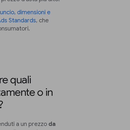
nuncio, dimensioni e
Ads Standards
, che
consumatori.
e quali
tamente o in
?
venduti a un prezzo
da