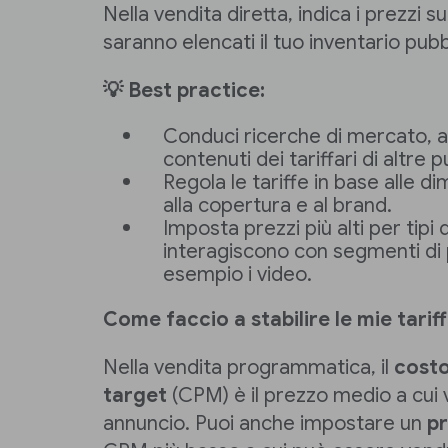
Nella vendita diretta, indica i prezzi s
saranno elencati il tuo inventario pubbl
💡 Best practice:
Conduci ricerche di mercato, 
contenuti dei tariffari di altre p
Regola le tariffe in base alle d
alla copertura e al brand.
Imposta prezzi più alti per tipi
interagiscono con segmenti di p
esempio i video.
Come faccio a stabilire le mie tar
Nella vendita programmatica, il
costo
target
(CPM) è il prezzo medio a cui
annuncio. Puoi anche impostare un
p