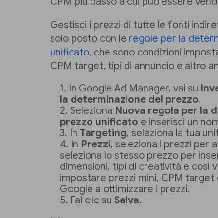
CPM più basso a cui può essere vend
Gestisci i prezzi di tutte le fonti ind
solo posto con le
regole per la deter
unificato
, che sono condizioni impostab
CPM target, tipi di annuncio e altro a
In Google Ad Manager, vai su
Inv
la determinazione del prezzo
.
Seleziona
Nuova regola per la 
prezzo unificato
e inserisci un no
In
Targeting
, seleziona la tua uni
In
Prezzi
, seleziona i prezzi per ar
seleziona lo stesso prezzo per inser
dimensioni, tipi di creatività e così 
impostare prezzi mini, CPM target o
Google a ottimizzare i prezzi.
Fai clic su
Salva
.