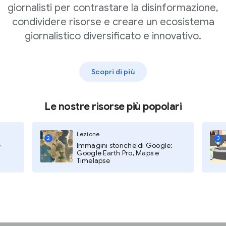
one dinamica
, che offre il
giornalisti per contrastare la disinformazione,
tendo agli inserzionisti
condividere risorse e creare un ecosistema
erzionisti garantiti.
giornalistico diversificato e innovativo.
 di annuncio per
li annunci
Scopri di più
co.
Le nostre risorse più popolari
Lezione
2
3
e
Immagini storiche di Google:
Google Earth Pro, Maps e
Timelapse
te?