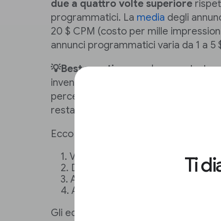
due a quattro volte superiore
rispet
programmatici. La
media
degli annunci
20 $ CPM (costo per mille impressioni
annunci programmatici varia da 1 a 5
💡Best practice:
guadagna entrate pi
inventario possibile direttamente (a
percentuale di sell-through diretta) e
restante in modo programmatico.
Ecco come potresti assegnare le priori
Vendite dirette
Ti d
Deal garantiti e preferred deal 
Aste private programmatiche
Aste aperte programmatiche
Gli editori che usano AdSense godon