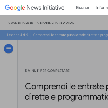
Risorse
Inform
chevron_left
AUMENTA LE ENTRATE PUBBLICITARIE DIGITALI
Lezione 4 di 9
Comprendi le entrate pubblicitarie dirette e pr
5 MINUTI PER COMPLETARE
Comprendi le entrate p
dirette e programmati