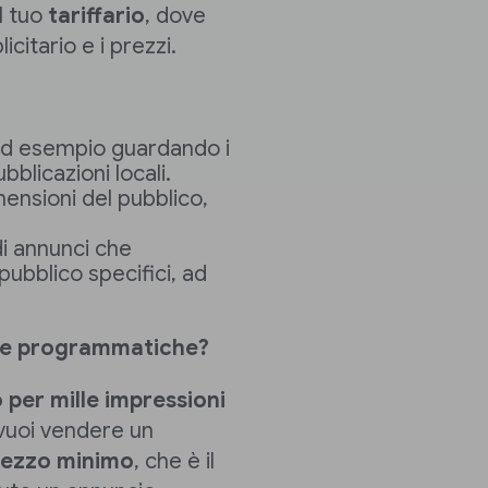
ul tuo
tariffario
, dove
icitario e i prezzi.
ad esempio guardando i
ubblicazioni locali.
imensioni del pubblico,
 di annunci che
ubblico specifici, ad
iffe programmatiche?
 per mille impressioni
 vuoi vendere un
rezzo minimo
, che è il