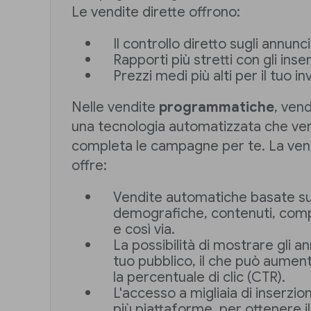
Le vendite dirette offrono:
Il controllo diretto sugli annunc
Rapporti più stretti con gli inser
Prezzi medi più alti per il tuo in
Nelle vendite
programmatiche
, ven
una tecnologia automatizzata che ve
completa le campagne per te. La ve
offre:
Vendite automatiche basate su d
demografiche, contenuti, comp
e così via.
La possibilità di mostrare gli an
tuo pubblico, il che può aument
la percentuale di clic (CTR).
L'accesso a migliaia di inserzio
più piattaforme, per ottenere il