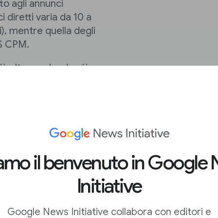
to agli annunci
 diretti varia da 10 a
), mentre quella degli
 $ CPM.
ù alte vendendo più
umentando la
 vendendo l'inventario
tà al tuo inventario:
iamo il benvenuto in Google
programmatici
Initiative
o per impostazione
Google News Initiative collabora con editori e