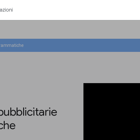
azioni
ogrammatiche
ubblicitarie
che