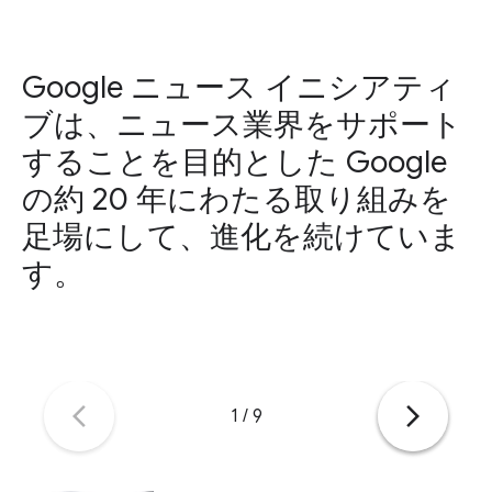
Google ニュース イニシアティ
ブは、ニュース業界をサポート
することを目的とした Google
の約 20 年にわたる取り組みを
足場にして、進化を続けていま
す。
arrow_back_ios_new
arrow_forward_ios
1
/
9