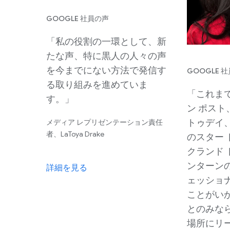
GOOGLE 社員の声
「私の役割の一環として、新
たな声、特に黒人の人々の声
を今までにない方法で発信す
GOOGLE 
る取り組みを進めていま
「これま
す。」
ン ポスト
トゥデイ
メディア レプリゼンテーション責任
者、LaToya Drake
のスター
クランド
ンターン
詳細を見る
ェッショ
ことがい
とのみな
場所にリ