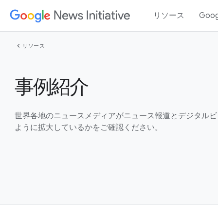
リソース
Goo
chevron_left
リソース
事例紹介
世界各地のニュースメディアがニュース報道とデジタルビ
ように拡大しているかをご確認ください。