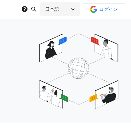
help
search
expand_more
日本語
ログイン