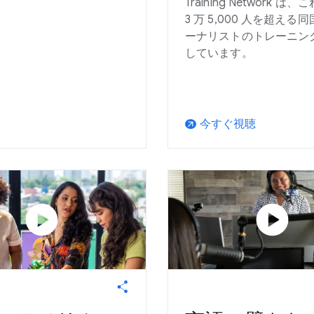
Training Network は
3 万 5,000 人を超える
ーナリストのトレーニン
しています。
今すぐ視聴
arrow_outward
play_circle
play_circle