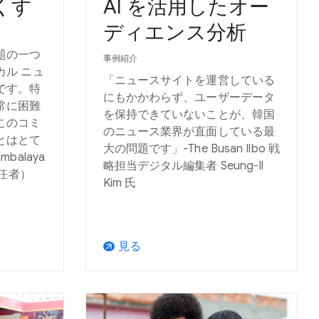
くす
AI を活用したオー
ディエンス分析
題の一つ
事例紹介
カル ニュ
「ニュースサイトを運営している
です。特
にもかかわらず、ユーザーデータ
常に困難
を保持できていないことが、韓国
このコミ
のニュース業界が直面している最
とはとて
大の問題です」-The Busan Ilbo 戦
balaya
略担当デジタル編集者 Seung-Il
責任者）
Kim 氏
見る
arrow_outward