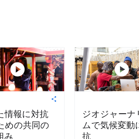
play_circle
play_circle
た情報に対抗
ジオジャーナ
ための共同の
ムで気候変動
組み
抗