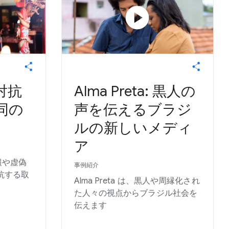
play_circle
対抗
Alma Preta: 黒人の
同の
声を伝えるブラジ
ルの新しいメディ
ア
情報や虚偽
事例紹介
抗する取
Alma Preta は、黒人や周縁化され
た人々の視点からブラジル社会を
伝えます