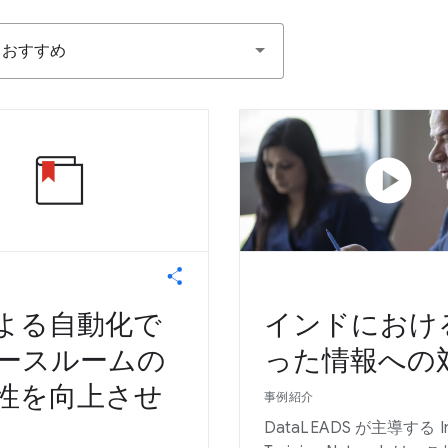
おすすめ
play_circle
による自動化で
インドにおけ
ースルームの
った情報への
性を向上させ
事例紹介
DataLEADS が主導する In