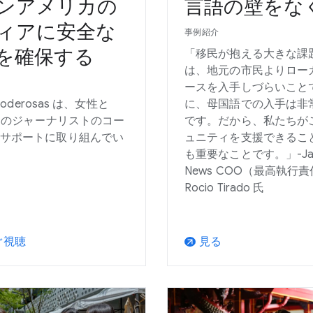
ンアメリカの
言語の壁をな
ィアに安全な
事例紹介
を確保する
「移民が抱える大きな課
は、地元の市民よりロー
ースを入手しづらいこと
 Poderosas は、女性と
に、母国語での入手は非
Q+ のジャーナリストのコー
です。だから、私たちが
サポートに取り組んでい
ュニティを支援できるこ
も重要なことです。」-Jam
News COO（最高執行
Rocio Tirado 氏
ぐ視聴
見る
arrow_outward