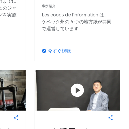
、これまでに
事例紹介
同国のジャ
グを実施
Les coops de l'information は、
ケベック州の 6 つの地方紙が共同
で運営しています
今すぐ視聴
arrow_outward
play_circle