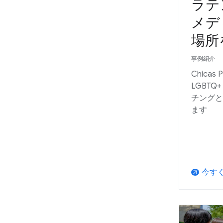
ラテ
メデ
場所
事例紹介
Chicas
LGBT
チングと
ます
今す
arrow_outward