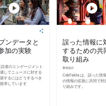
play_circle
play_circle
プンデータと
誤った情報に
参加の実験
するための共
取り組み
r は読者のエンゲージメント
事例紹介
通してニュースに対する
CekFakta は、誤った
築するにはどうするべき
の情報の拡散に共同で対
探求しています
り組みです。