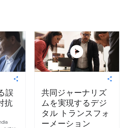
play_circle
る誤
共同ジャーナリズ
対抗
ムを実現するデジ
タル トランスフォ
ーメーション
dia