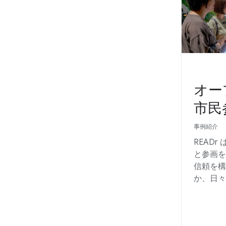
オー
市民
事例紹介
READ
と参画を
信頼を構
か、日々