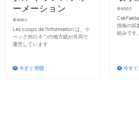
ーメーション
事例紹介
CekFa
事例紹介
情報の拡
Les coops de l'information は、ケ
組みです
ベック州の 6 つの地方紙が共同で
運営しています
今すぐ視聴
今すぐ
arrow_outward
arrow_outward