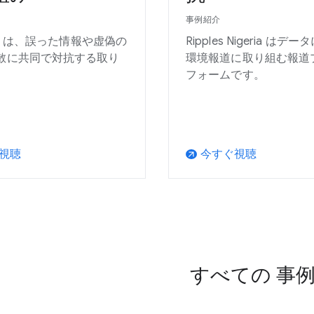
事例紹介
kta は、誤った情報や虚偽の
Ripples Nigeria はデ
散に共同で対抗する取り
環境報道に取り組む報道
。
フォームです。
視聴
今すぐ視聴
arrow_outward
すべての 事