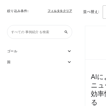
絞り込み条件:
並べ替え:
search
expand_more
ゴール
expand_more
国
AI
ニュ
効率
る