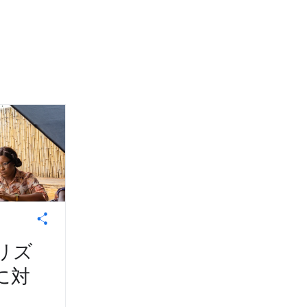
リズ
に対