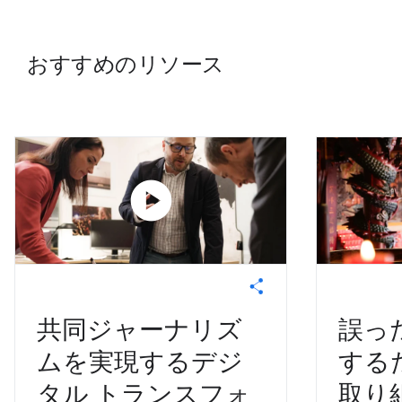
おすすめのリソース
play_circle
共同ジャーナリズ
誤っ
ムを実現するデジ
する
タル トランスフォ
取り