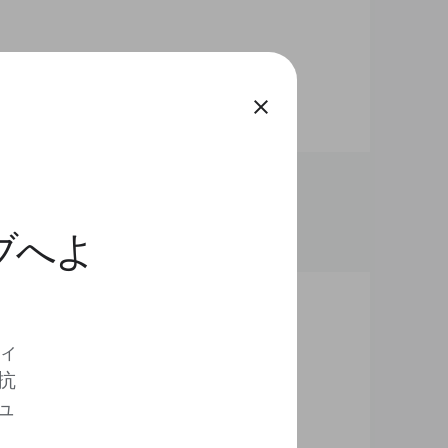
close
ィブへよ
ディ
抗
ュ