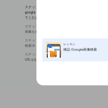
ステップ 1
google.com/imagesへアクセスし、検索フレー
てください。
ステップ 2
画像を右クリックし、イメージアドレスをコピーを選
ステップ 3
レッスン
検索ボックスに戻ります。
1
検証:Google画像検索
ステップ 4
URLを貼り付けます。（Ctrl+V or Command+V）