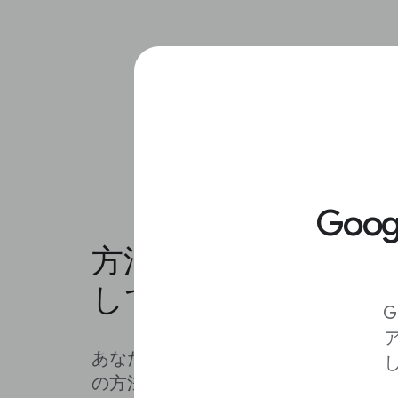
Goo
方法2:他のブラウザ
して画像検索
G
あなたの選んだブラウザで画像を使用
の方法は次のとおりです: