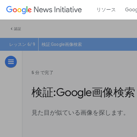
リソース
Goo
chevron_left
認証
レッスン 6/ 9
検証:Google画像検索
5 分 で完了
検証:Google画像検索
見た目が似ている画像を探します。