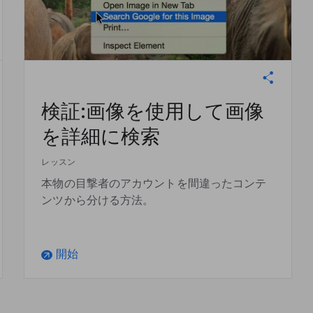
検証:画像を使用して画像
を詳細に検索
レッスン
本物の目撃者のアカウントを間違ったコンテ
ンツから分ける方法。
開始
arrow_outward