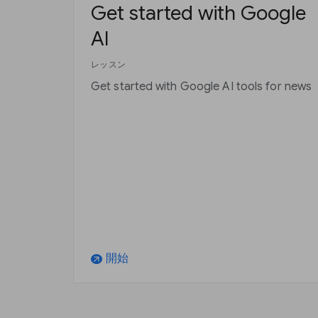
Get started with Google
AI
レッスン
Get started with Google AI tools for news
開始
arrow_outward