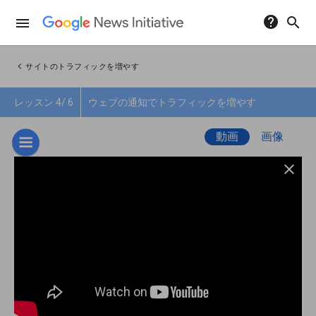
help
search
menu
chevron_left
サイトのトラフィックを増やす
レッスン 4/ 6
ウェブの通知でトラフィックを増やす
動画
画像
close