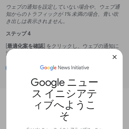
ウェブの通知を設定していない場合や、ウェブ通
知からのトラフィックが 1% 未満の場合、青い吹
き出しは表示されません。
ステップ 4
[
最適化案を確認
] をクリックし、ウェブの通知に
注目する必要があるかどうかを確認します。
close
使ってみる
Google ニュー
ス イニシアテ
ィブへようこ
レッスンを完了するには、この質問にお答えください。
そ
ウェブの通知を有効にする読者