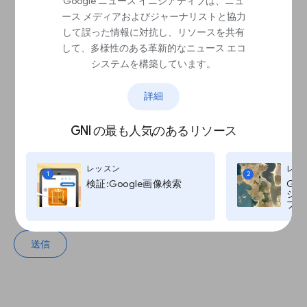
Google ニュース イニシアティブは、ニュ
は全体の何パーセントぐらいで
ース メディアおよびジャーナリストと協力
しょう？
して誤った情報に対抗し、リソースを共有
して、多様性のある革新的なニュース エコ
システムを構築しています。
10～20%
詳細
5～10%
GNI の最も人気のあるリソース
0～5%
レッスン
レッ
1
2
検証:Google画像検索
Go
ジ:G
5～15%
プ, T
送信