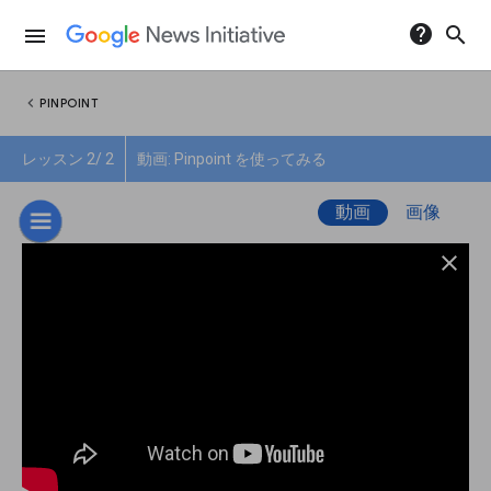
help
search
menu
chevron_left
PINPOINT
レッスン 2/ 2
動画: Pinpoint を使ってみる
動画
画像
close