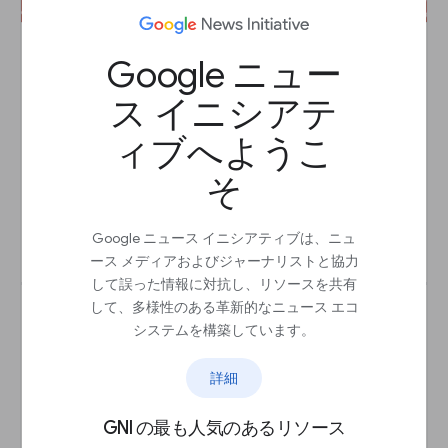
Google ニュー
上級者向けGoogle Trends
ス イニシアテ
レッスン
ィブへようこ
以下のシンプルな方法で正確なデータを抽出して
Trends Exploreのエキスパートにな りましょう。
そ
Google ニュース イニシアティブは、ニュ
開始
arrow_outward
ース メディアおよびジャーナリストと協力
して誤った情報に対抗し、リソースを共有
して、多様性のある革新的なニュース エコ
システムを構築しています。
What are Web Stories?
詳細
レッスン
How the easy-to-use vertical video format is
GNI の最も人気のあるリソース
changing the face of digital storytelling and