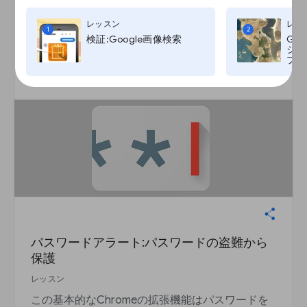
driving the connection between content makers
and their fans.
レッスン
レッ
1
2
検証:Google画像検索
Go
ジ:G
プ, T
開始
arrow_outward
パスワードアラート:パスワードの盗難から
保護
レッスン
この基本的なChromeの拡張機能はパスワードを