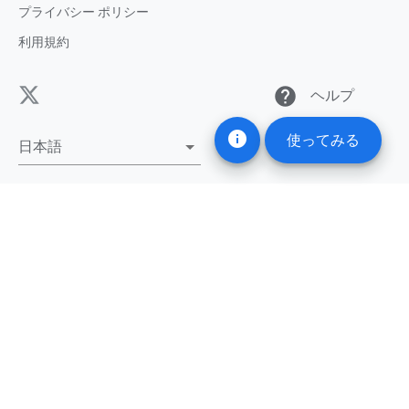
プライバシー ポリシー
利用規約
help
ヘルプ
info
使ってみる
日本語