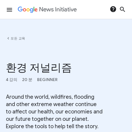
help
search
menu
chevron_left
모든 교육
환경 저널리즘
4 강의
20 분
BEGINNER
Around the world, wildfires, flooding
and other extreme weather continue
to affect our health, our economies and
our future together on our planet.
Explore the tools to help tell the story.