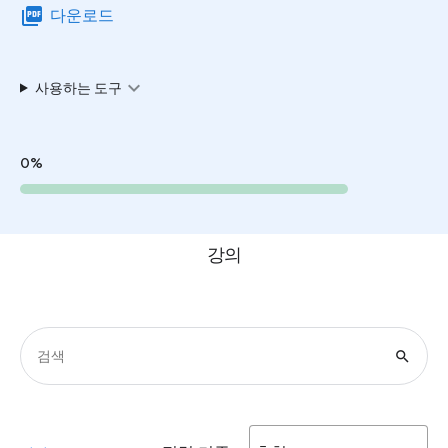
picture_as_pdf
다운로드
expand_more
사용하는 도구
0%
강의
search