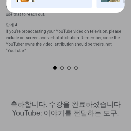
Time
단계 3
You can also find out if they’ve shared their contact email and
use that to reach out.
단계 4
If you’re broadcasting your YouTube video on television, please
include on-screen and verbal attribution. Remember, since the
YouTuber owns the video, attribution should be theirs, not
“YouTube.”
축하합니다. 수강을 완료하셨습니다
YouTube: 이야기를 전달하는 도구.