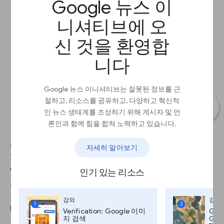
Google 뉴스 이
니셔티브에 오
신 것을 환영합
니다
Google 뉴스 이니셔티브는 잘못된 정보를 근
절하고, 리소스를 공유하고, 다양하고 혁신적
인 뉴스 생태계를 조성하기 위해 게시자 및 언
론인과 함께 힘을 합쳐 노력하고 있습니다.
단계 1
자세히 알아보기
To contact a YouTube user, click on their username to go to their
channel.
인기 있는 리소스
단계 2
Then click About. Here you can see what personal information
강의
강의
1
2
he or she has shared (name, website, location, etc.).
Verification: Google 이미
Goo
지 검색
Goog