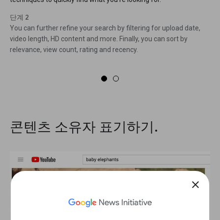
단계 2
You can further refine your search by filtering for upload date,
video length, HD content and more. Finally, you can sort by
relevance, view count, rating and recency.
콘텐츠 소유자 표기하기.
close