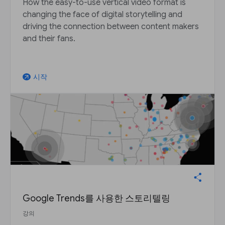
How the easy-to-use vertical video format is
changing the face of digital storytelling and
driving the connection between content makers
and their fans.
시작
arrow_outward
Google Trends를 사용한 스토리텔링
강의