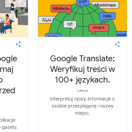
ogle
Google Translate:
ymaj
Weryfikuj treści w
o
100+ językach.
przed
Lekcja
Interpretuj opisy, informacje o
osobie przesyłającej i nazwy
miejsc.
blikacje
 gazety.