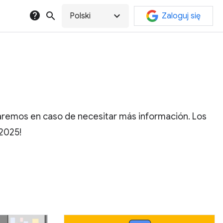
help
search
expand_more
Polski
Zaloguj się
taremos en caso de necesitar más información. Los
2025!