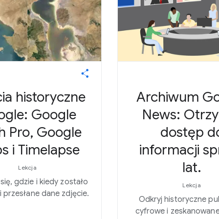
ia historyczne
Archiwum Go
gle: Google
News: Otrz
h Pro, Google
dostęp d
s i Timelapse
informacji s
lat.
Lekcja
ię, gdzie i kiedy zostało
Lekcja
i przesłane dane zdjęcie.
Odkryj historyczne pu
cyfrowe i zeskanowane