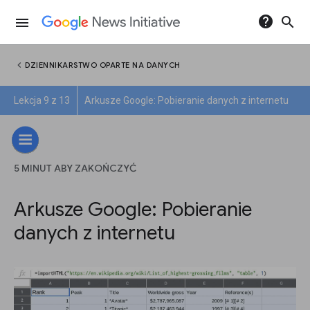
help
search
menu
chevron_left
DZIENNIKARSTWO OPARTE NA DANYCH
Lekcja 9 z 13
Arkusze Google: Pobieranie danych z internetu
5 MINUT ABY ZAKOŃCZYĆ
Arkusze Google: Pobieranie
danych z internetu