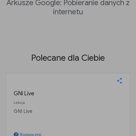
Arkusze Google: Pobieranie danych z
internetu
Polecane dla Ciebie
GNI Live
Lekcja
GNI Live
Rozpocznij
arrow_outward