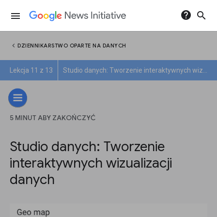
help
search
menu
chevron_left
DZIENNIKARSTWO OPARTE NA DANYCH
Lekcja 11 z 13
Studio danych: Tworzenie interaktywnych wizualizacji danych
5 MINUT ABY ZAKOŃCZYĆ
Studio danych: Tworzenie
interaktywnych wizualizacji
danych