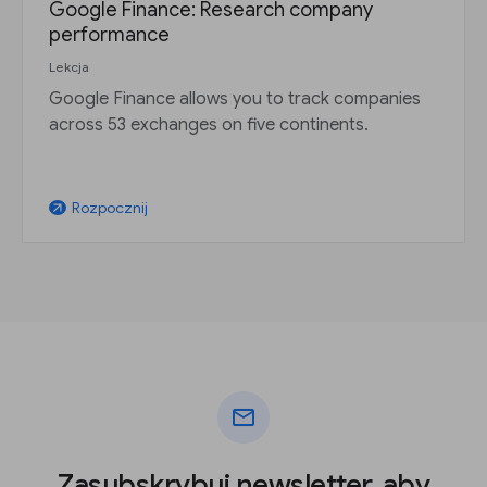
Google Finance: Research company
performance
Lekcja
Google Finance allows you to track companies
across 53 exchanges on five continents.
Rozpocznij
arrow_outward
mail
Zasubskrybuj newsletter, aby