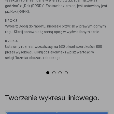
W sekcji Typ zmień dane w wierszu 5 z „Liczba” na „Data i
godzina” > „Rok (RRRR)”. Zostaw bez zmian, jeśli ustawiony jest
już Rok (RRRR).
KROK 3
Wybierz Dodaj do raportu, niebieski przycisk w prawym górnym
rogu. Kliknij ponownie tę samą opcję w wyświetlonym oknie.
KROK 4
Ustawmy rozmiar wizualizacji na 630 pikseli szerokości i 800
pikseli wysokości. Kliknij gdziekolwiek i wpisz wartości w
sekcji Rozmiar obszaru roboczego.
Tworzenie wykresu liniowego.