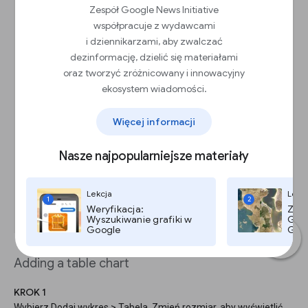
Zespół Google News Initiative
współpracuje z wydawcami
i dziennikarzami, aby zwalczać
dezinformację, dzielić się materiałami
oraz tworzyć zróżnicowany i innowacyjny
ekosystem wiadomości.
Więcej informacji
Nasze najpopularniejsze materiały
Lekcja
Lekc
1
2
Weryfikacja:
Zdję
Wyszukiwanie grafiki w
Goog
Google
Goog
Adding a table chart
KROK 1
Wybierz Dodaj wykres > Tabela. Zmień rozmiar, aby wyświetlić