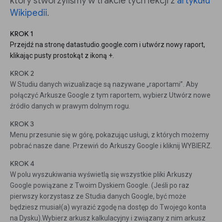
który stworzyliśmy w trakcie tych lekcji z
artykułu
Wikipedii
.
KROK 1
Przejdź na stronę datastudio.google.com i utwórz nowy raport,
klikając pusty prostokąt z ikoną +.
KROK 2
W Studiu danych wizualizacje są nazywane „raportami”. Aby
połączyć Arkusze Google z tym raportem, wybierz Utwórz nowe
źródło danych w prawym dolnym rogu.
KROK 3
Menu przesunie się w górę, pokazując usługi, z których możemy
pobrać nasze dane. Przewiń do Arkuszy Google i kliknij WYBIERZ.
KROK 4
W polu wyszukiwania wyświetlą się wszystkie pliki Arkuszy
Google powiązane z Twoim Dyskiem Google. (Jeśli po raz
pierwszy korzystasz ze Studia danych Google, być może
będziesz musiał(a) wyrazić zgodę na dostęp do Twojego konta
na Dysku).Wybierz arkusz kalkulacyjny i związany z nim arkusz