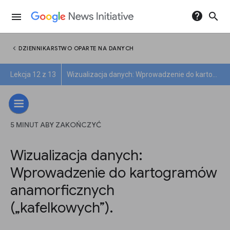
help
search
menu
chevron_left
DZIENNIKARSTWO OPARTE NA DANYCH
Lekcja 12 z 13
Wizualizacja danych: Wprowadzenie do kartogramów anamorficznych („kafelkowych”).
5 MINUT ABY ZAKOŃCZYĆ
Wizualizacja danych:
Wprowadzenie do kartogramów
anamorficznych
(„kafelkowych”).