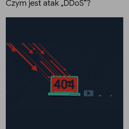
Czym jest atak „DDoS”?