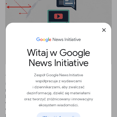
close
Witaj w Google
News Initiative
Zespół Google News Initiative
Te alarmujące statystyki wskazują na potrzebę
współpracuje z wydawcami
skutecznej ochrony przed atakami DDoS, która
i dziennikarzami, aby zwalczać
może być niezwykle skomplikowana i droga.
dezinformację, dzielić się materiałami
Project Shield to darmowe narzędzie, które
oraz tworzyć zróżnicowany i innowacyjny
wpływa na infrastrukturę Google, aby chronić
ekosystem wiadomości.
wydawców bez względu na liczbę ataków,
których padli ofiarą.