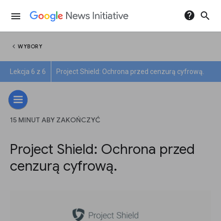
help
search
menu
chevron_left
WYBORY
Lekcja 6 z 6
Project Shield: Ochrona przed cenzurą cyfrową.
15 MINUT ABY ZAKOŃCZYĆ
Project Shield: Ochrona przed
cenzurą cyfrową.