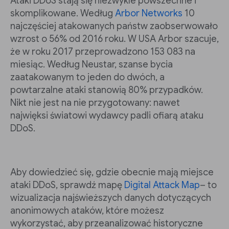
Ataki DDoS stają się niezwykle powszechne i
skomplikowane. Według
Arbor Networks
10
najczęściej atakowanych państw zaobserwowało
wzrost o 56% od 2016 roku. W USA Arbor szacuje,
że w roku 2017 przeprowadzono 153 083 na
miesiąc. Według Neustar, szanse bycia
zaatakowanym to jeden do dwóch, a
powtarzalne ataki stanowią 80% przypadków.
Nikt nie jest na nie przygotowany: nawet
najwięksi światowi wydawcy padli ofiarą ataku
DDoS.
Aby dowiedzieć się, gdzie obecnie mają miejsce
ataki DDoS, sprawdź mapę
Digital Attack Map
– to
wizualizacja najświeższych danych dotyczących
anonimowych ataków, które możesz
wykorzystać, aby przeanalizować historyczne