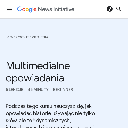
help
search
menu
chevron_left
WSZYSTKIE SZKOLENIA
Multimedialne
opowiadania
5 LEKCJE
45 MINUTY
BEGINNER
Podczas tego kursu nauczysz się, jak
opowiadać historie używając nie tylko
słów, ale też dynamicznych,
interaktywnych i ekscytujących treści