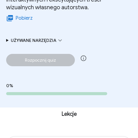
wizualnych własnego autorstwa.
picture_as_pdf
Pobierz
expand_more
UŻYWANE NARZĘDZIA
info
Rozpocznij quiz
0%
Lekcje