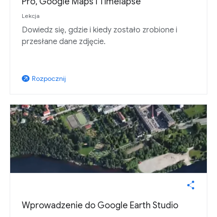
Pro, Google Maps i Timelapse
Lekcja
Dowiedz się, gdzie i kiedy zostało zrobione i
przesłane dane zdjęcie.
Rozpocznij
arrow_outward
Wprowadzenie do Google Earth Studio