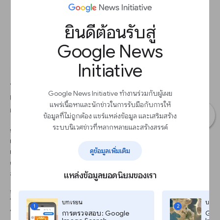
ยินดีต้อนรับสู่
Google News
Initiative
บางครั้งการค้นหาหัวข้อเดียวโดยเฉพาะอาจทั้งกว้างและ
Google News Initiative ทำงานร่วมกับผู้เผย
เจาะจงเกินไป ต่อไป เราจะพูดถึงการจัดกลุ่มข้อมูลการ
แพร่เนื้อหาและนักข่าวในการรับมือกับการให้
ค้นหาตามหมวดหมู่เพื่อให้ได้ผลลัพธ์ที่เกี่ยวข้องมากขึ้น
ข้อมูลที่ไม่ถูกต้อง แชร์แหล่งข้อมูล และเสริมสร้าง
ระบบนิเวศข่าวที่หลากหลายและสร้างสรรค์
ก้าว 1
เริ่มจากดูความสนใจในการค้นหา health in the UK in 2019สุขภาพ
ดูข้อมูลเพิ่มเติม
เป็นประเด็นสำคัญที่จะพูดถึงในการเมืองอังกฤษ แต่อาจไม่มีการ
ค้นหาหัวข้อสุขภาพอย่างชัดเจนเสมอไปในบริบททางการเมือง ผู้ใช้
อาจแค่กำลังมองหาหมอในพื้นที่ เราทำให้ดีขึ้นได้โดยใช้หมวดหมู่
แหล่งข้อมูลยอดนิยมของเรา
ก้าว 2
ในหน้าผลลัพธ์ เหนือกราฟเส้น มีเมนูแบบเลื่อนลงที่มีป้ายกำกับว่า
บทเรียน
บทเร
1
2
“หมวดหมู่ทั้งหมด” ให้คลิกที่ลูกศรเพื่อดูรายชื่อหมวดหมู่คุณจะคลิกไป
การตรวจสอบ: Google
Goog