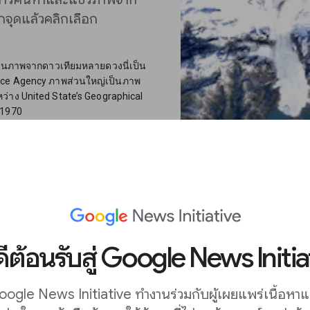
กจุดแล้วคลิกเลือก
้านภาพจากดาวเทียมหลายดวงนี่เป็น
ace Agency ภาพส่วนใหญ่เป็นภาพ
่าง United State’s Geographical
 1970
ถต่าง ๆ ของชุดเครื่องมือนี้ ซึ่ง
นวชายฝั่งที่ขยายพื้นที่มากขึ้น
ช้เพื่อซ่อนแถบข้อมูลนี้
 หากคุณกดเปิดเล่น/หยุดชั่วคราว
ับชมเป็นสีน้ำเงิน
ดีต้อนรับสู่ Google News Initia
ปิดเล่น
ogle News Initiative ทำงานร่วมกับผู้เผยแพร่เนื้อหา