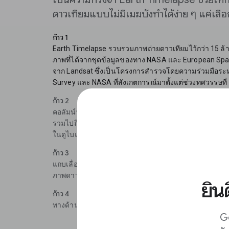
ดาวเทียมแบบไม่มีเมฆบังทำได้ง่าย ๆ แค่เลือ
ก้าว 1
Earth Timelapse รวบรวมภาพถ่ายดาวเทียมไว้กว่า 15 ล
ภาพที่ได้จากชุดข้อมูลของทาง NASA และ European Sp
จาก Landsat ซึ่งเป็นโครงการสำรวจโดยความร่วมมือระหว
Survey และ NASA ที่สังเกตการณ์มาตั้งแต่ช่วงทศวรรษที่
ก้าว 2
คอลัมน์ทางด้านซ้ายมีตัวอย่างบางส่วนที่นำเสนอความสามาร
รวมไปถึงภาพดาวเทียมสำหรับ:แนวเพลิงไหม้ในออสเตรเลียแ
ในดูไบแนวธารน้ำแข็งที่ลดน้อยลงในอลาสก้าลูกศรด้านบนใ
ก้าว 3
แถบเลื่อนด้านล่างแสดงปีที่คุณกำลังรับชมอยู่ในปัจจุบัน
ภาพดาวเทียมจะเลื่อนเวลาไปเรื่อย ๆ พร้อมแสดงปีที่กำลังร
ยิน
ก้าว 4
ทางด้านขวาของแถบเลื่อนใช้เพื่อควบคุมความเร็วในการเ
Go