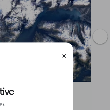
close
tive
และ