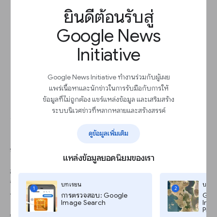
เป็นเท่าใดก็ตาม (โดยปกติแล้วจะมีต้นทุนสูงขึ้น)
ยินดีต้อนรับสู่
ปรับแต่งการเสนอราคา
ตามสัญญาณต่างๆ
อย่าง
เช่นอุปกรณ์ของผู้ใช้ (เช่น การปรับราคาเสนอหาก
Google News
ผู้ใช้ใช้งานบนอุปกรณ์เคลื่อนที่) ตำแหน่งทาง
กายภาพ (เช่น ข่าวเด่น หรือหน้าที่แสดงเฉพาะ
Initiative
พื้นที่ที่ผู้ใช้อยู่) วันและเวลา เป็นต้น
Google News Initiative ทำงานร่วมกับผู้เผย
แพร่เนื้อหาและนักข่าวในการรับมือกับการให้
ข้อมูลที่ไม่ถูกต้อง แชร์แหล่งข้อมูล และเสริมสร้าง
ระบบนิเวศข่าวที่หลากหลายและสร้างสรรค์
สร้างสารที่ต้องการจะสื่อ
ดูข้อมูลเพิ่มเติม
ขั้นตอนที่ 1
แหล่งข้อมูลยอดนิยมของเรา
สร้างคำกระตุ้นให้ดำเนินการ (Call-To-Action หรือ CTA)
ที่น่าจะโดนใจผู้อ่าน ซึ่งสะท้อนถึงเป้าหมายทางการตลาด
บทเรียน
บทเร
1
2
ของคุณ
การตรวจสอบ: Google
Goog
Image Search
Imag
Pro,
ขั้นตอนที่ 2