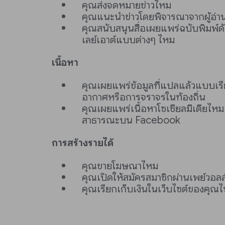
คุณส่งจดหมายข่าวไหม
คุณแนะนำข่าวโดยพิจารณาจากผู้อ่
คุณสนับสนุนสื่อเผยแพร่ฉบับพิมพ์ด
เลย์เอาต์แบบต่างๆ ไหม
เนื้อหา
คุณเผยแพร่ข้อมูลที่แปลแล้วแบบเร
อากาศหรือการจราจรในท้องถิ่น
คุณเผยแพร่เนื้อหาโซเชียลมีเดียไหม
สาธารณะบน Facebook
การสร้างรายได้
คุณขายโฆษณาไหม
คุณเปิดให้สมัครสมาชิกผ่านเพย์วอล
คุณเรียกเก็บเงินในเว็บไซต์ของคุณไห