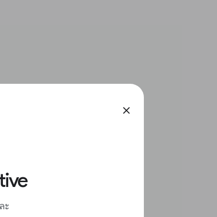
close
tive
และ