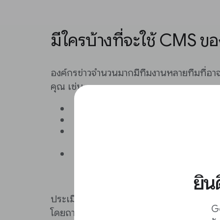
มีใครบ้างที่จะใช้ CMS ข
องค์กรข่าวจำนวนมากมีทีมงานหลายทีมที่อา
คุณ เช่น
ฝ่ายบรรณาธิการ
จะมีการเผยแพร่เนื
กลุ่มเป้าหมาย
อาจมีการเผยแพร่ข่าว 
ผลิตภัณฑ์
อาจมีการตรวจสอบว่าข่าวต
ตามการออกแบบเว็บไซต์ของคุณ
ธุรกิจ
อาจมีการจัดการแหล่งรายได้ต่า
Landing Page สำหรับการสมัครสมา
ยิน
โฆษณาแสดงอย่างถูกต้อง
ประเมินว่าระบบจัดการเนื้อหาจะตอบสนองค
Go
โดยถามคำถามเหล่านี้ โดยเฉพาะอย่างยิ่งหา