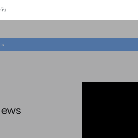
วกับ
hts
 News