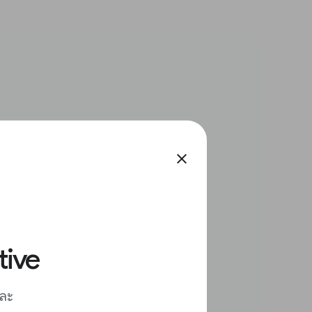
close
tive
และ