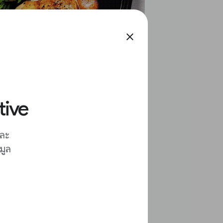
close
tive
และ
มูล