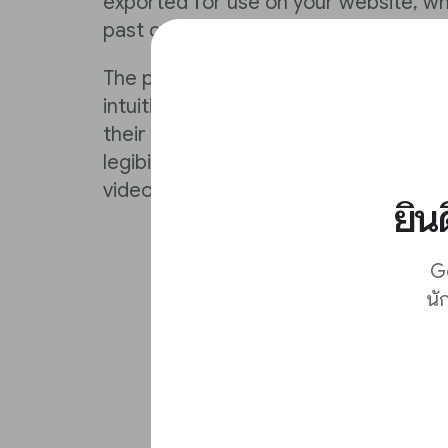
exported for use on your website, w
past content to work for you.
The process of creating and publishin
intuitive, unlocks creativity, and hel
their content is professional and purp
legibility, cropping, adding video and 
video and more are incredibly simple.
ยิน
Go
นั